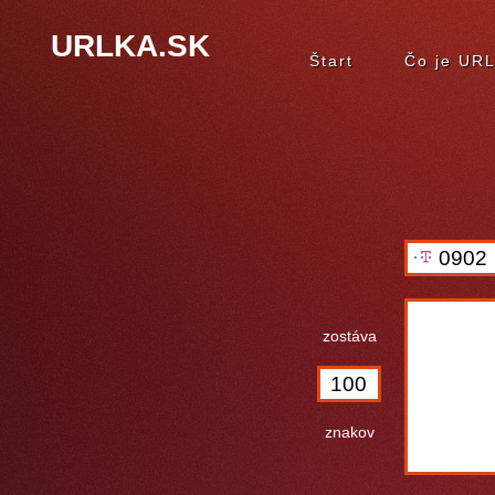
URLKA.SK
Štart
Čo je UR
0902
zostáva
znakov